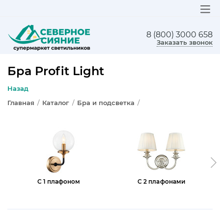
8 (800) 3000 658
ЛЮСТРЫ
Заказать звонок
СВЕТИЛЬНИКИ
Бра Profit Light
БРА И ПОДСВЕТКА
Назад
Главная
/
Каталог
/
Бра и подсветка
/
НАСТОЛЬНЫЕ ЛАМПЫ
ТОРШЕРЫ
СВЕТИЛЬНИКИ КАК В ИКЕА
ТРЕКОВЫЕ СИСТЕМЫ
С 1 плафоном
С 2 плафонами
СПОТЫ