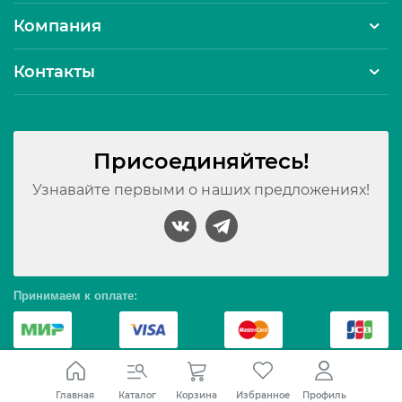
Компания
Контакты
Присоединяйтесь!
Узнавайте первыми о наших предложениях!
Принимаем к оплате:
© 2010 – 2026 Интернет-магазин Северное сияние. Все
Профиль
Главная
Каталог
Корзина
Избранное
права защищены.
Карта сайта