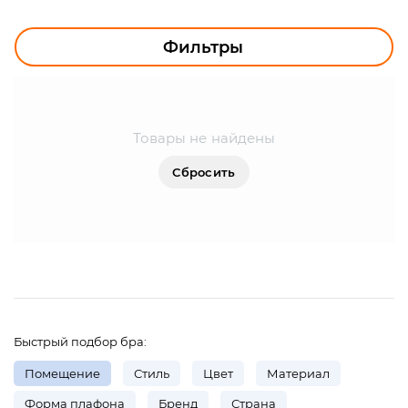
УЛИЧНОЕ ОСВЕЩЕНИЕ
ОФИСНОЕ ОСВЕЩЕНИЕ
Фильтры
СВЕТОДИОДНАЯ ПОДСВЕТКА
ЛАМПОЧКИ
Товары не найдены
ЭЛЕКТРОТОВАРЫ
Сбросить
КОМПЛЕКТУЮЩИЕ
ПРЕДМЕТЫ ИНТЕРЬЕРА
НОВОГОДНИЕ ТОВАРЫ
Быстрый подбор бра:
Помещение
Стиль
Цвет
Материал
Форма плафона
Бренд
Страна