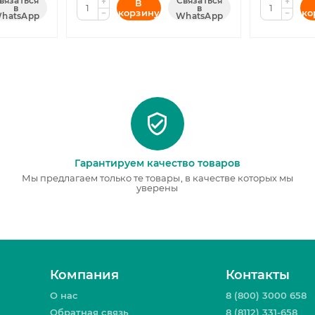
вязаться
Связаться
+
+
В
в
в
корзину
ко
−
−
hatsApp
WhatsApp
Гарантируем качество товаров
Мы предлагаем только те товары, в качестве которых мы
уверены
Компания
Контакты
О нас
8 (800) 3000 658
Обратная связь
8 (8112) 331-658