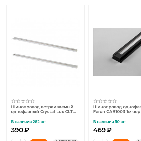
Шинопровод встраиваемый
Шинопровод однофа
однофазный Crystal Lux CLT
Feron CAB1003 1м че
0.121 01 L2000 WH
10340
В наличии 282 шт
В наличии 50 шт
390
₽
469
₽