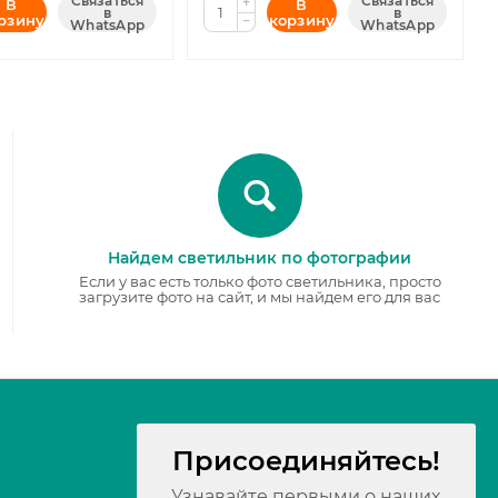
Связаться
Связаться
+
В
В
в
в
рзину
корзину
−
WhatsApp
WhatsApp
Найдем светильник по фотографии
Если у вас есть только фото светильника, просто
загрузите фото на сайт, и мы найдем его для вас
Присоединяйтесь!
Узнавайте первыми о наших