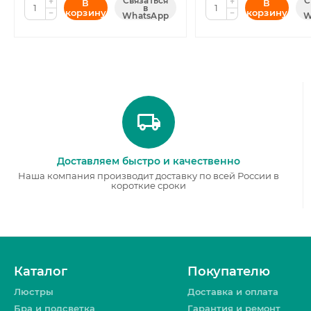
Связаться
С
+
+
В
В
в
корзину
корзину
−
−
WhatsApp
W
Доставляем быстро и качественно
Наша компания производит доставку по всей России в
короткие сроки
Каталог
Покупателю
Люстры
Доставка и оплата
Бра и подсветка
Гарантия и ремонт