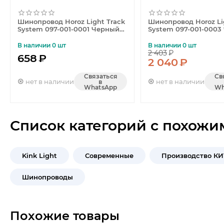
Шинопровод Horoz Light Track
Шинопровод Horoz Li
System 097-001-0001 Черный
System 097-001-0003
HRZ00000915
HRZ00000921
В наличии 0 шт
В наличии 0 шт
2 403
₽
658
₽
2 040
₽
Связаться
Св
нет в наличии
нет в наличии
в
WhatsApp
Wh
Список категорий с похожи
Kink Light
Современные
Производство К
Шинопроводы
Похожие товары