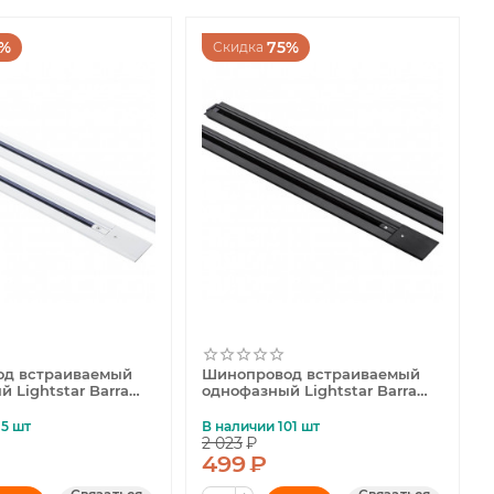
2%
75%
Скидка
д встраиваемый
Шинопровод встраиваемый
 Lightstar Barra
однофазный Lightstar Barra
501018
15 шт
В наличии 101 шт
2 023
₽
499
₽