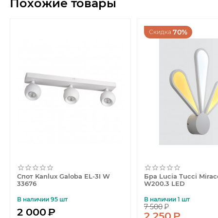
Похожие товары
70%
Скидка
Спот Kanlux Galoba EL-3I W
Бра Lucia Tucci Mirac
33676
W200.3 LED
В наличии 95 шт
В наличии 1 шт
7 500
₽
2 000
₽
2 250
₽