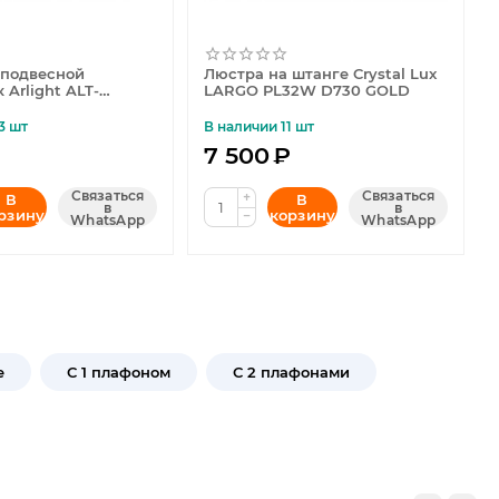
подвесной
Люстра на штанге Crystal Lux
 Arlight ALT-
LARGO PL32W D730 GOLD
0-15W Warm3000
3 шт
В наличии 11 шт
7 500
₽
Связаться
Связаться
+
В
В
в
в
рзину
корзину
−
WhatsApp
WhatsApp
е
С 1 плафоном
С 2 плафонами