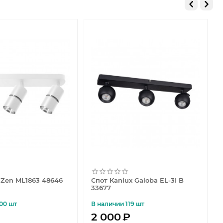
 Zen ML1863 48646
Спот Kanlux Galoba EL-3I B
33677
00 шт
В наличии 119 шт
2 000
₽