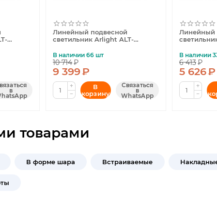
й
Линейный подвесной
Линейный 
LT-
светильник Arlight ALT-
светильник
rm3000
LARGO-1500-40W Warm3000
LARGO-60
047718
052089
В наличии 66 шт
В наличии 3
10 714
₽
6 413
₽
9 399
₽
5 626
₽
вязаться
Связаться
+
+
В
в
в
корзину
ко
−
−
hatsApp
WhatsApp
ми товарами
В форме шара
Встраиваемые
Накладны
оты