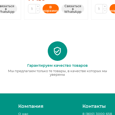
вязаться
Связаться
+
+
В
в
в
корзину
ко
−
−
hatsApp
WhatsApp
Гарантируем качество товаров
Мы предлагаем только те товары, в качестве которых мы
уверены
Компания
Контакты
О нас
8 (800) 3000 658