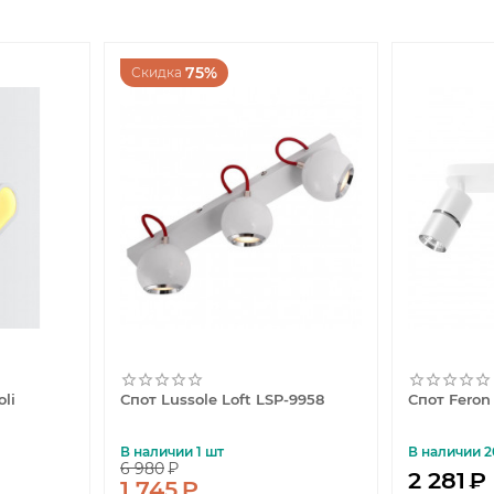
75%
Скидка
oli
Спот Lussole Loft LSP-9958
Спот Feron
В наличии 1 шт
В наличии 2
6 980
₽
2 281
₽
1 745
₽