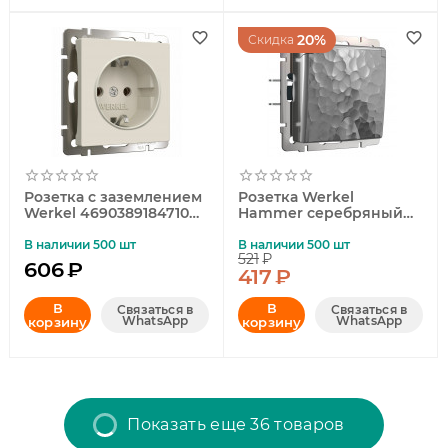
20%
Скидка
Розетка с заземлением
Розетка Werkel
Werkel 4690389184710
Hammer серебряный
W1171062
4690389162862
В наличии 500 шт
В наличии 500 шт
521
₽
606
₽
417
₽
В
В
Связаться в
Связаться в
WhatsApp
WhatsApp
корзину
корзину
Показать еще 36 товаров