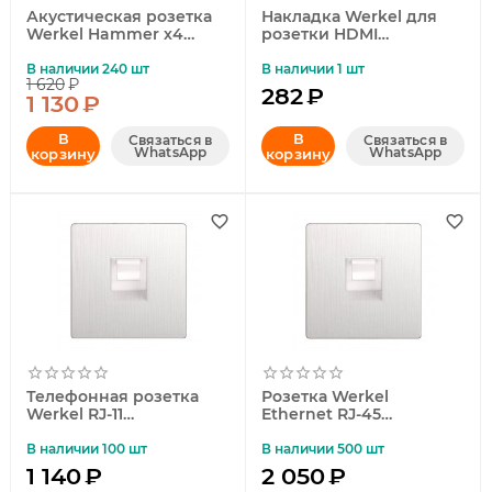
Акустическая розетка
Накладка Werkel для
Werkel Hammer х4
розетки HDMI
серебряный W1285006
серебряный рифленый
4690389163111
WL09-HDMI-CP
В наличии 240 шт
В наличии 1 шт
1 620
₽
4690389128318
282
₽
1 130
₽
В
В
Связаться в
Связаться в
WhatsApp
WhatsApp
корзину
корзину
Телефонная розетка
Розетка Werkel
Werkel RJ-11
Ethernet RJ-45
перламутровый
перламутровый
рифленый W1182013
рифленый W1181013
В наличии 100 шт
В наличии 500 шт
4690389172731
4690389172717
1 140
₽
2 050
₽