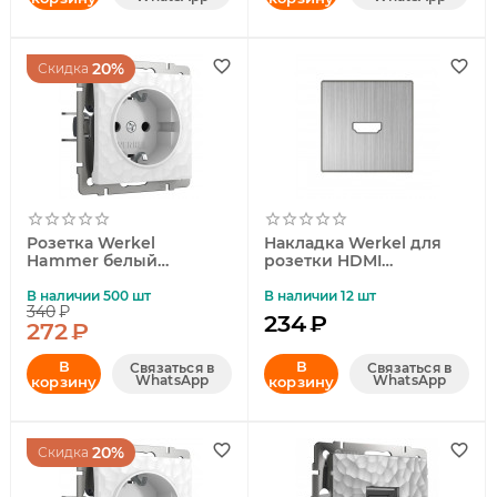
20%
Скидка
Розетка Werkel
Накладка Werkel для
Hammer белый
розетки HDMI
4690389162817
глянцевый никель
WL02-HDMI-CP
В наличии 500 шт
В наличии 12 шт
340
₽
4690389119569
234
₽
272
₽
В
В
Связаться в
Связаться в
WhatsApp
WhatsApp
корзину
корзину
20%
Скидка