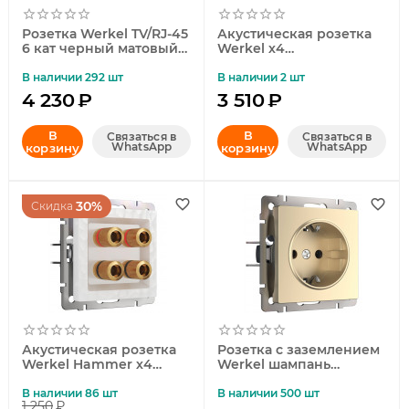
Розетка Werkel TV/RJ-45
Акустическая розетка
6 кат черный матовый
Werkel х4
W1181308 4690389174483
перламутровый
рифленый WL13-
В наличии 292 шт
В наличии 2 шт
AUDIOx4 4690389124273
4 230
₽
3 510
₽
В
В
Связаться в
Связаться в
WhatsApp
WhatsApp
корзину
корзину
30%
Скидка
Акустическая розетка
Розетка с заземлением
Werkel Hammer х4
Werkel шампань
белый W1285001
W1171011 4690389157363
4690389163104
a050867
В наличии 86 шт
В наличии 500 шт
1 250
₽