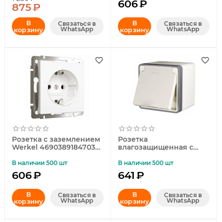
606
₽
875
₽
В
В
Связаться в
Связаться в
WhatsApp
WhatsApp
корзину
корзину
Розетка с заземлением
Розетка
Werkel 4690389184703
влагозащищенная с
W1171061
заземлением с
защитной крышкой и
В наличии 500 шт
В наличии 500 шт
шторками Werkel
606
₽
641
₽
Gallant слоновая кость
W5071203
В
4690389164590
В
Связаться в
Связаться в
WhatsApp
WhatsApp
корзину
корзину