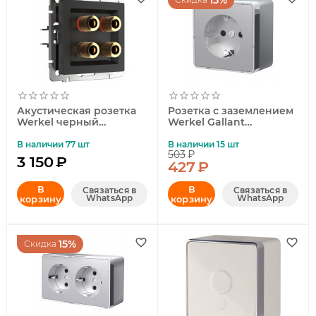
15%
Акустическая розетка
Розетка с заземлением
Werkel черный
Werkel Gallant
матовый W1185008
серебряный W5071006
4690389157059
4690389167157
В наличии 77 шт
В наличии 15 шт
503
₽
3 150
₽
427
₽
В
В
Связаться в
Связаться в
WhatsApp
WhatsApp
корзину
корзину
15%
Скидка