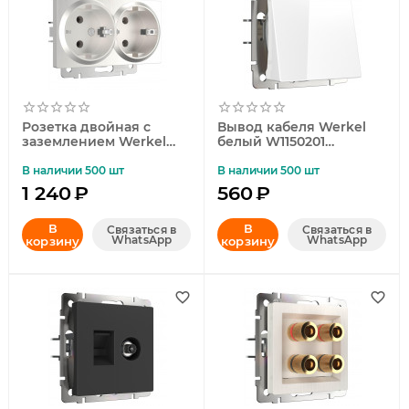
УЛИЧНОЕ ОСВЕЩЕНИЕ
ОФИСНОЕ ОСВЕЩЕНИЕ
СВЕТОДИОДНАЯ ПОДСВЕТКА
Розетка двойная с
Вывод кабеля Werkel
ЛАМПОЧКИ
заземлением Werkel
белый W1150201
перламутровый
4690389155277
ЭЛЕКТРОТОВАРЫ
рифленый W1172013
В наличии 500 шт
В наличии 500 шт
4690389161070
1 240
₽
560
₽
КОМПЛЕКТУЮЩИЕ
В
В
Связаться в
Связаться в
WhatsApp
WhatsApp
корзину
корзину
ПРЕДМЕТЫ ИНТЕРЬЕРА
НОВОГОДНИЕ ТОВАРЫ