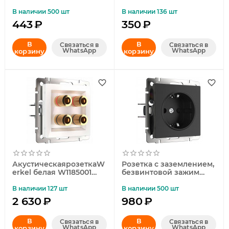
4690389162824
перламутровый
рифленый WL13-HDMI-
В наличии 500 шт
В наличии 136 шт
CP 4690389124297
443
₽
350
₽
В
В
Связаться в
Связаться в
WhatsApp
WhatsApp
корзину
корзину
АкустическаярозеткаW
Розетка с заземлением,
erkel белая W1185001
безвинтовой зажим
4690389155536
Werkel черный
матовый W1171308
В наличии 127 шт
В наличии 500 шт
4690389156908
2 630
₽
980
₽
В
В
Связаться в
Связаться в
WhatsApp
WhatsApp
корзину
корзину