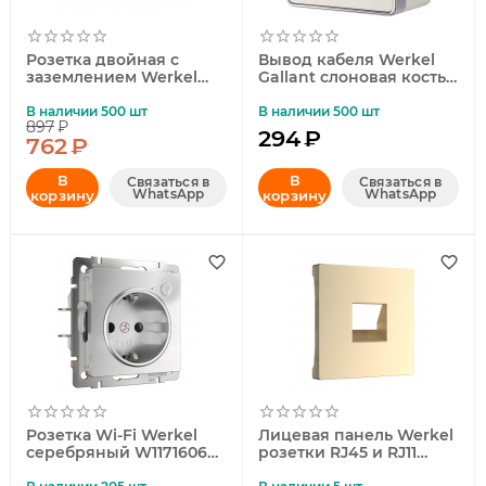
Розетка двойная с
Вывод кабеля Werkel
заземлением Werkel
Gallant слоновая кость
Gallant серебряный
WL15-16-01
W5072106
4690389102257
В наличии 500 шт
В наличии 500 шт
897
₽
4690389167188
294
₽
762
₽
В
В
Связаться в
Связаться в
WhatsApp
WhatsApp
корзину
корзину
Розетка Wi-Fi Werkel
Лицевая панель Werkel
серебряный W1171606
розетки RJ45 и RJ11
4690389176074
глянцевый никель