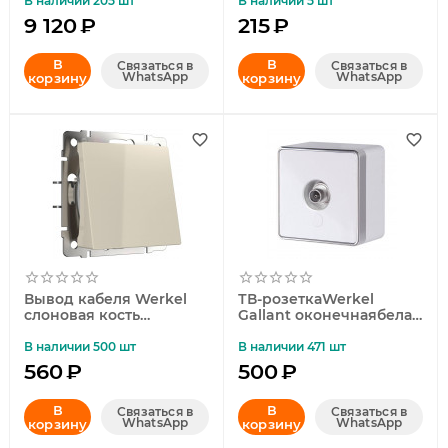
WL02-RJ-CP
В наличии 205 шт
В наличии 5 шт
4690389100406
9 120
₽
215
₽
В
В
Связаться в
Связаться в
WhatsApp
WhatsApp
корзину
корзину
Вывод кабеля Werkel
ТВ-розеткаWerkel
слоновая кость
Gallant оконечнаябелая
W1150203 4690389155680
W5083001
4690389164712
В наличии 500 шт
В наличии 471 шт
560
₽
500
₽
В
В
Связаться в
Связаться в
WhatsApp
WhatsApp
корзину
корзину