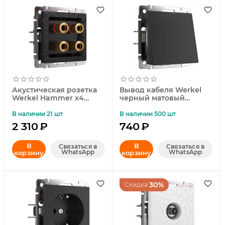
Акустическая розетка
Вывод кабеля Werkel
Werkel Hammer х4
черный матовый
черный W1285008
W1150208 4690389156762
4690389163128
В наличии 21 шт
В наличии 500 шт
2 310
₽
740
₽
В
В
Связаться в
Связаться в
WhatsApp
WhatsApp
корзину
корзину
30%
Скидка