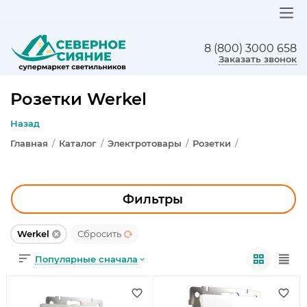
8 (800) 3000 658
ЛЮСТРЫ
Заказать звонок
СВЕТИЛЬНИКИ
Розетки Werkel
БРА И ПОДСВЕТКА
Назад
Главная
/
Каталог
/
Электротовары
/
Розетки
/
НАСТОЛЬНЫЕ ЛАМПЫ
ТОРШЕРЫ
Фильтры
СВЕТИЛЬНИКИ КАК В ИКЕА
Werkel
Сбросить
ТРЕКОВЫЕ СИСТЕМЫ
Популярные сначала
СПОТЫ