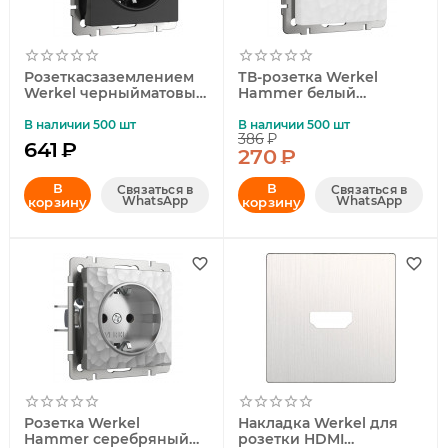
Розеткасзаземлением
ТВ-розетка Werkel
Werkel черныйматовый
Hammer белый
W1171008 4690389156878
4690389163067
В наличии 500 шт
В наличии 500 шт
386
₽
641
₽
270
₽
В
В
Связаться в
Связаться в
WhatsApp
WhatsApp
корзину
корзину
Розетка Werkel
Накладка Werkel для
Hammer серебряный
розетки HDMI