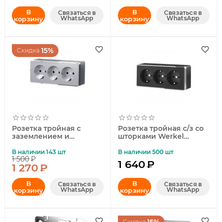
В
В
Связаться в
Связаться в
WhatsApp
WhatsApp
корзину
корзину
15%
Скидка
Розетка тройная с
Розетка тройная с/з со
заземлением и
шторками Werkel
шторками Werkel
Gallant черный/хром
Gallant серебряный
W5073135
В наличии 143 шт
В наличии 500 шт
1 500
₽
W5073106
4690389163890
1 640
₽
1 270
₽
4690389167195
В
В
Связаться в
Связаться в
WhatsApp
WhatsApp
корзину
корзину
Скидка