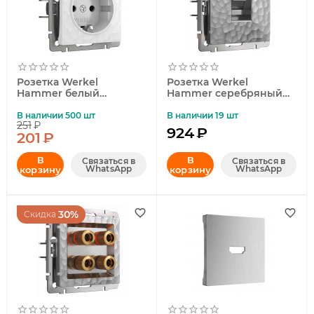
Розетка Werkel
Розетка Werkel
Hammer белый
Hammer серебряный
4690389162794
4690389163036
В наличии 500 шт
В наличии 19 шт
251
₽
924
₽
201
₽
В
В
Связаться в
Связаться в
WhatsApp
WhatsApp
корзину
корзину
30%
Скидка