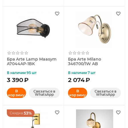
Бра Arte Lamp Maasym
Бра Arte Milano
A7044AP-1BK
346700/1W AB
В наличии 95 шт
В наличии 7 шт
3 390
₽
2 074
₽
В
В
Связаться в
Связаться в
WhatsApp
WhatsApp
корзину
корзину
53%
Скидка