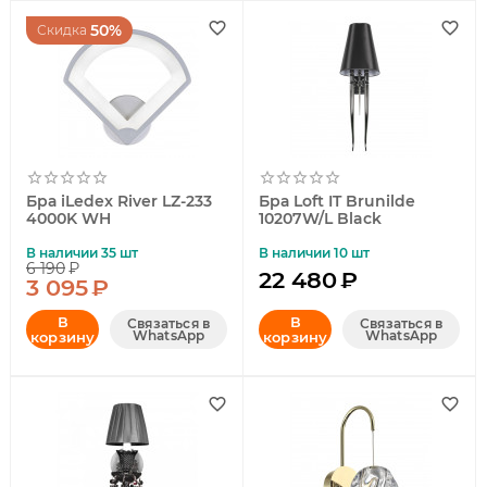
50%
Скидка
Бра iLedex River LZ-233
Бра Loft IT Brunilde
4000K WH
10207W/L Black
В наличии 35 шт
В наличии 10 шт
6 190
₽
22 480
₽
3 095
₽
В
В
Связаться в
Связаться в
WhatsApp
WhatsApp
корзину
корзину