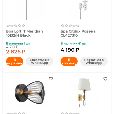
Бра Loft IT Meridian
Бра Citilux Ровена
10132/H Black
CL427310
В наличии 1 шт
В наличии 41 шт
4 710
₽
4 190
₽
2 826
₽
В
В
Связаться в
Связаться в
WhatsApp
WhatsApp
корзину
корзину