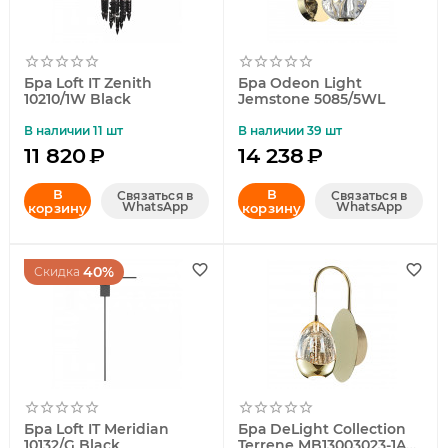
Бра Loft IT Zenith
Бра Odeon Light
10210/1W Black
Jemstone 5085/5WL
В наличии 11 шт
В наличии 39 шт
11 820
₽
14 238
₽
В
В
Связаться в
Связаться в
WhatsApp
WhatsApp
корзину
корзину
40%
Скидка
Бра Loft IT Meridian
Бра DeLight Collection
10132/G Black
Terrene MB13003023-1A