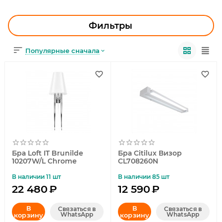
УЛИЧНОЕ ОСВЕЩЕНИЕ
ОФИСНОЕ ОСВЕЩЕНИЕ
Фильтры
СВЕТОДИОДНАЯ ПОДСВЕТКА
Популярные сначала
ЛАМПОЧКИ
ЭЛЕКТРОТОВАРЫ
КОМПЛЕКТУЮЩИЕ
ПРЕДМЕТЫ ИНТЕРЬЕРА
Бра Loft IT Brunilde
Бра Citilux Визор
НОВОГОДНИЕ ТОВАРЫ
10207W/L Chrome
CL708260N
В наличии 11 шт
В наличии 85 шт
22 480
₽
12 590
₽
В
В
Связаться в
Связаться в
WhatsApp
WhatsApp
корзину
корзину