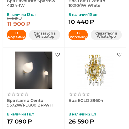
Бра Favourite Sparrow
Бра Loft IT Zenith
4324-1W
10210/1W White
В наличии 12 шт
В наличии 15 шт
13 100
₽
10 440
₽
11 900
₽
В
В
Связаться в
Связаться в
WhatsApp
WhatsApp
корзину
корзину
Бра iLamp Cento
Бра EGLO 39604
9572W/1-D300 BR-WH
В наличии 1 шт
В наличии 2 шт
17 090
₽
26 590
₽