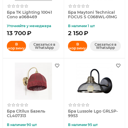
Бра TK Lighting 10041
Бра Maytoni Technical
Cono a068469
FOCUS S C068WL-01MG
Уточняйте у менеджера
В наличии 1 шт
13 700
₽
2 150
₽
В
В
Связаться в
Связаться в
WhatsApp
WhatsApp
корзину
корзину
Бра Citilux Базель
Бра Lussole Lgo GRLSP-
CL407313
9953
В наличии 90 шт
В наличии 95 шт