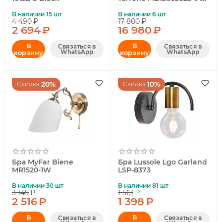
gold
В наличии 15 шт
В наличии 6 шт
4 490
₽
17 800
₽
2 694
₽
16 980
₽
В
В
Связаться в
Связаться в
WhatsApp
WhatsApp
корзину
корзину
20%
10%
Скидка
Скидка
Бра MyFar Biene
Бра Lussole Lgo Garland
MR1520-1W
LSP-8373
В наличии 30 шт
В наличии 81 шт
3 145
₽
1 561
₽
2 516
₽
1 398
₽
В
В
Связаться в
Связаться в