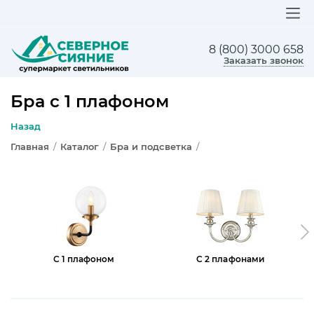
8 (800) 3000 658
ЛЮСТРЫ
Заказать звонок
СВЕТИЛЬНИКИ
Бра с 1 плафоном
БРА И ПОДСВЕТКА
Назад
Главная
/
Каталог
/
Бра и подсветка
/
НАСТОЛЬНЫЕ ЛАМПЫ
ТОРШЕРЫ
СВЕТИЛЬНИКИ КАК В ИКЕА
ТРЕКОВЫЕ СИСТЕМЫ
С 1 плафоном
С 2 плафонами
СПОТЫ