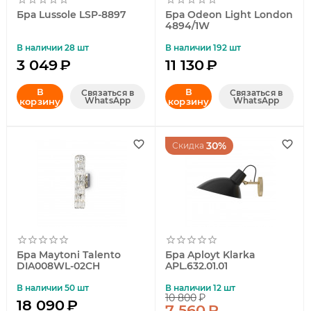
Бра Lussole LSP-8897
Бра Odeon Light London
4894/1W
В наличии 28 шт
В наличии 192 шт
3 049
₽
11 130
₽
В
В
Связаться в
Связаться в
WhatsApp
WhatsApp
корзину
корзину
30%
Скидка
Бра Maytoni Talento
Бра Aployt Klarka
DIA008WL-02CH
APL.632.01.01
В наличии 50 шт
В наличии 12 шт
10 800
₽
18 090
₽
7 560
₽