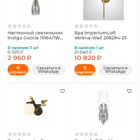
Настенный светильник
Бра ImperiumLoft
Indigo Goccia 11064/1W
Verena-Wall 208294-23
Smoke V000545
В наличии 11 шт
В наличии 1 шт
6 320
₽
21 640
₽
2 960
₽
10 820
₽
В
В
Связаться в
Связаться в
WhatsApp
WhatsApp
корзину
корзину