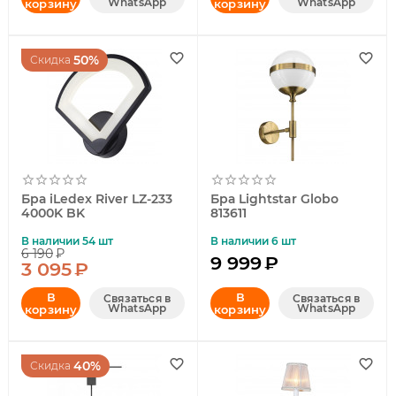
WhatsApp
WhatsApp
корзину
корзину
50%
Скидка
Бра iLedex River LZ-233
Бра Lightstar Globo
4000K BK
813611
В наличии 54 шт
В наличии 6 шт
6 190
₽
9 999
₽
3 095
₽
В
В
Связаться в
Связаться в
WhatsApp
WhatsApp
корзину
корзину
40%
Скидка