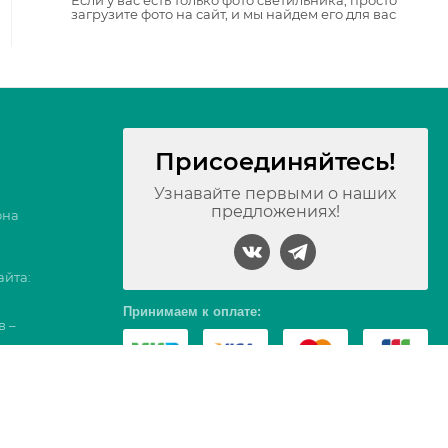
Если у вас есть только фото светильника, просто
загрузите фото на сайт, и мы найдем его для вас
Присоединяйтесь!
Узнавайте первыми о наших
предложениях!
она
айта:
Принимаем к оплате:
в –
17, Вс 09-16
тербург