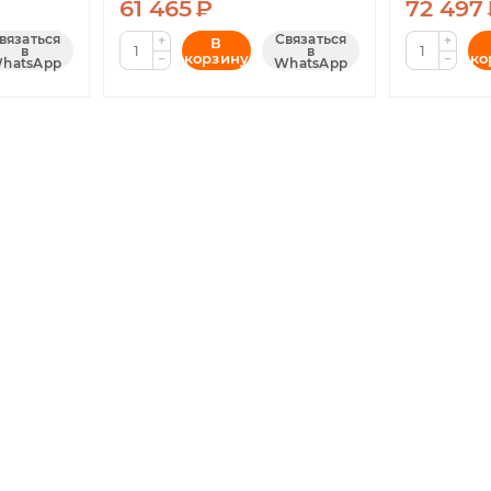
61 465
₽
72 497
вязаться
Связаться
+
+
В
в
в
корзину
ко
−
−
hatsApp
WhatsApp