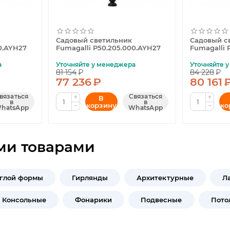
Садовый светильник
Садовый с
0.AYH27
Fumagalli P50.205.000.AYH27
Fumagalli 
а
Уточняйте у менеджера
Уточняйте 
81 154
₽
84 228
₽
77 236
₽
80 161
вязаться
Связаться
+
+
В
в
в
корзину
ко
−
−
hatsApp
WhatsApp
ми товарами
глой формы
Гирлянды
Архитектурные
Л
Консольные
Фонарики
Подвесные
Пото