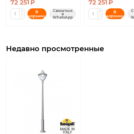
72 251
₽
72 251
₽
Связаться
С
+
+
В
В
в
корзину
корзину
−
−
WhatsApp
W
Недавно просмотренные