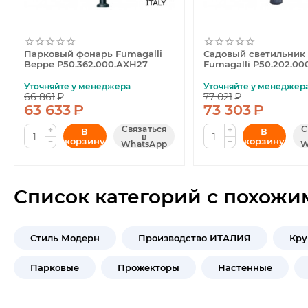
Парковый фонарь Fumagalli
Садовый светильник
Beppe P50.362.000.AXH27
Fumagalli P50.202.00
Уточняйте у менеджера
Уточняйте у менеджер
66 861
₽
77 021
₽
63 633
₽
73 303
₽
Связаться
С
+
+
В
В
в
корзину
корзину
−
−
WhatsApp
W
Список категорий с похожи
Стиль Модерн
Производство ИТАЛИЯ
Кру
Парковые
Прожекторы
Настенные