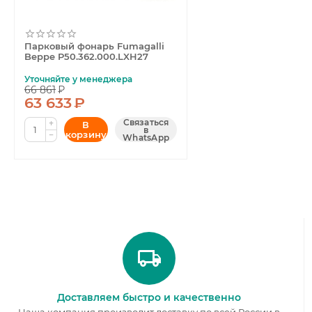
Парковый фонарь Fumagalli
Beppe P50.362.000.LXH27
Уточняйте у менеджера
66 861
₽
63 633
₽
Связаться
+
В
в
корзину
−
WhatsApp
Доставляем быстро и качественно