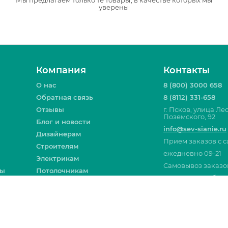
Мы предлагаем только те товары, в качестве которых мы
уверены
Компания
Контакты
О нас
8 (800) 3000 658
Обратная связь
8 (8112) 331-658
Отзывы
г. Псков, улица Ле
Поземского, 92
Блог и новости
info@sev-sianie.ru
Дизайнерам
Прием заказов с с
Строителям
ежедневно 09-21
Электрикам
Самовывоз заказо
ты
Потолочникам
Пн-Пт 09-19, Сб 09-
Вакансии
Москва
Санкт-Пе
Все контакты