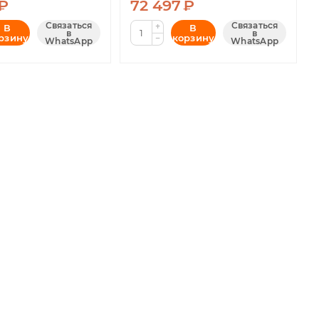
₽
72 497
₽
Связаться
Связаться
+
В
В
в
в
рзину
корзину
−
WhatsApp
WhatsApp