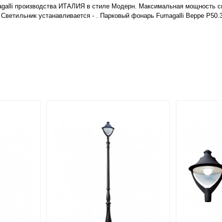
agalli производства ИТАЛИЯ в стиле Модерн. Максимальная мощность св
. Светильник устанавливается - . Парковый фонарь Fumagalli Beppe P50.