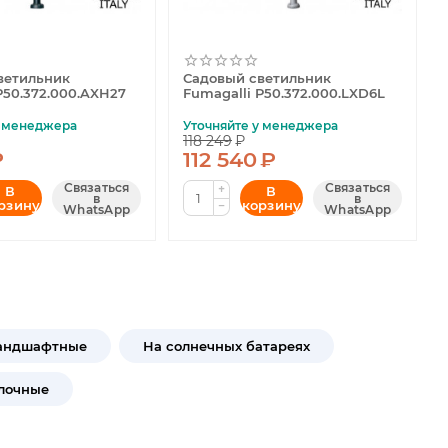
ветильник
Садовый светильник
P50.372.000.AXH27
Fumagalli P50.372.000.LXD6L
у менеджера
Уточняйте у менеджера
118 249
₽
₽
112 540
₽
Связаться
Связаться
+
В
В
в
в
рзину
корзину
−
WhatsApp
WhatsApp
андшафтные
На солнечных батареях
лочные