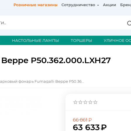
Розничные магазины
Сотрудничество
Акции
Брен
А
НАСТОЛЬНЫЕ ЛАМПЫ
ТОРШЕРЫ
УЛИЧНОЕ О
 Beppe P50.362.000.LXH27
Парковый фонарь Fumagalli Beppe P50.362.000.LXH27
66 861
₽
63 633
₽