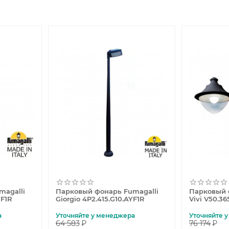
magalli
Парковый фонарь Fumagalli
Парковый 
YF1R
Giorgio 4P2.415.G10.AYF1R
Vivi V50.3
а
Уточняйте у менеджера
Уточняйте 
64 583
₽
76 174
₽