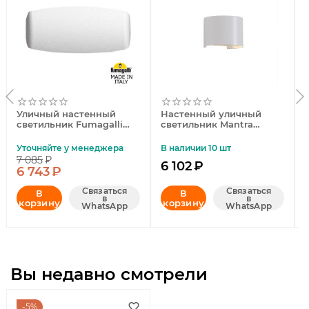
Уличный настенный
Настенный уличный
светильник Fumagalli
светильник Mantra
AB3.000.000.WXP1L
Davos 7646
Уточняйте у менеджера
В наличии 10 шт
7 085
₽
6 102
₽
6 743
₽
Связаться
Связаться
В
В
в
в
корзину
корзину
WhatsApp
WhatsApp
Вы недавно смотрели
5%