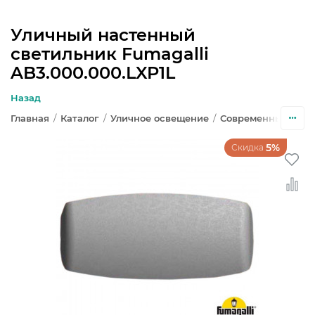
Уличный настенный
светильник Fumagalli
ЛЮСТРЫ
AB3.000.000.LXP1L
СВЕТИЛЬНИКИ
Назад
Главная
/
Каталог
/
Уличное освещение
/
Современный стил
БРА И ПОДСВЕТКА
5%
Скидка
НАСТОЛЬНЫЕ ЛАМПЫ
ТОРШЕРЫ
СВЕТИЛЬНИКИ КАК В ИКЕА
ТРЕКОВЫЕ СИСТЕМЫ
СПОТЫ