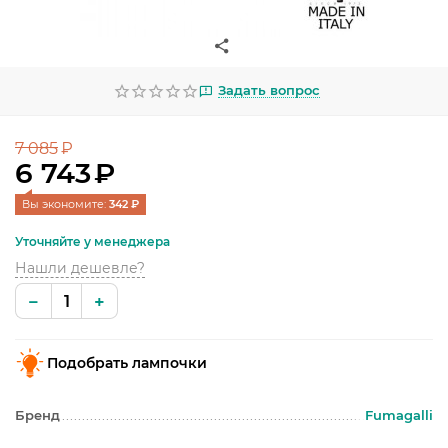
УЛИЧНОЕ ОСВЕЩЕНИЕ
ОФИСНОЕ ОСВЕЩЕНИЕ
Задать вопрос
СВЕТОДИОДНАЯ ПОДСВЕТКА
ЛАМПОЧКИ
7 085
₽
6 743
₽
ЭЛЕКТРОТОВАРЫ
Вы экономите: 
342
 ₽
КОМПЛЕКТУЮЩИЕ
Уточняйте у менеджера
Нашли дешевле?
ПРЕДМЕТЫ ИНТЕРЬЕРА
−
+
НОВОГОДНИЕ ТОВАРЫ
Подобрать лампочки
Бренд
Fumagalli