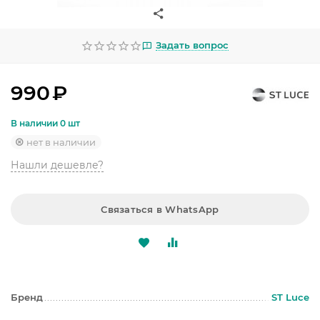
УЛИЧНОЕ ОСВЕЩЕНИЕ
ОФИСНОЕ ОСВЕЩЕНИЕ
Задать вопрос
СВЕТОДИОДНАЯ ПОДСВЕТКА
990
₽
ЛАМПОЧКИ
В наличии 0 шт
ЭЛЕКТРОТОВАРЫ
нет в наличии
Нашли дешевле?
КОМПЛЕКТУЮЩИЕ
ПРЕДМЕТЫ ИНТЕРЬЕРА
Связаться в WhatsApp
НОВОГОДНИЕ ТОВАРЫ
Бренд
ST Luce