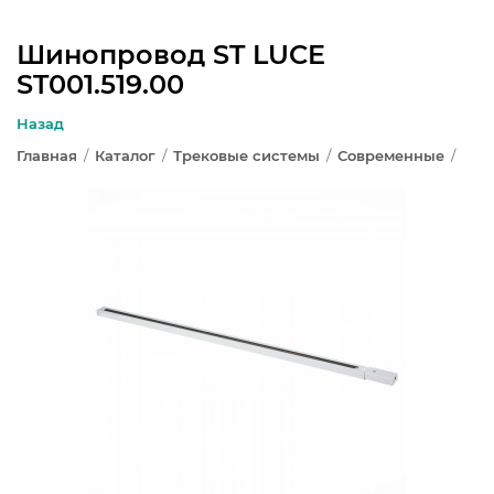
Шинопровод ST LUCE
ST001.519.00
ЛЮСТРЫ
Назад
СВЕТИЛЬНИКИ
Главная
/
Каталог
/
Трековые системы
/
Современные
/
БРА И ПОДСВЕТКА
НАСТОЛЬНЫЕ ЛАМПЫ
ТОРШЕРЫ
СВЕТИЛЬНИКИ КАК В ИКЕА
ТРЕКОВЫЕ СИСТЕМЫ
СПОТЫ