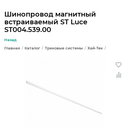
Шинопровод магнитный
встраиваемый ST Luce
ЛЮСТРЫ
ST004.539.00
СВЕТИЛЬНИКИ
Назад
Главная
/
Каталог
/
Трековые системы
/
Хай-Тек
/
БРА И ПОДСВЕТКА
НАСТОЛЬНЫЕ ЛАМПЫ
ТОРШЕРЫ
СВЕТИЛЬНИКИ КАК В ИКЕА
ТРЕКОВЫЕ СИСТЕМЫ
СПОТЫ