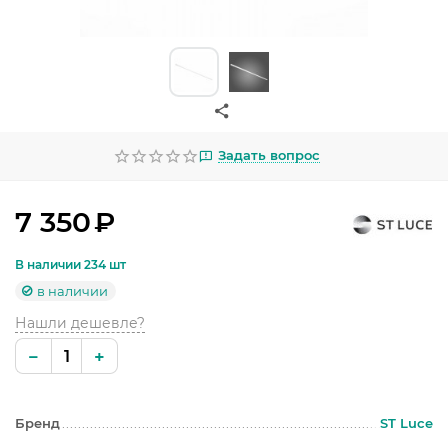
УЛИЧНОЕ ОСВЕЩЕНИЕ
ОФИСНОЕ ОСВЕЩЕНИЕ
СВЕТОДИОДНАЯ ПОДСВЕТКА
ЛАМПОЧКИ
Задать вопрос
ЭЛЕКТРОТОВАРЫ
7 350
₽
КОМПЛЕКТУЮЩИЕ
В наличии 234 шт
ПРЕДМЕТЫ ИНТЕРЬЕРА
в наличии
Нашли дешевле?
НОВОГОДНИЕ ТОВАРЫ
−
+
Бренд
ST Luce