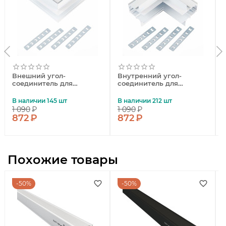
Внешний угол-
Внутренний угол-
соединитель для
соединитель для
шинопровода ST Luce
шинопровода ST Luce
ST004 ST007.559.00
ST004 ST007.549.00
В наличии 145 шт
В наличии 212 шт
1 090
₽
1 090
₽
872
₽
872
₽
Похожие товары
50%
50%