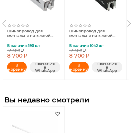
Шинопровод для
Шинопровод для
монтажа в натяжной
монтажа в натяжной
потолок Novotech Flum
потолок Novotech Flum
135130
135129
В наличии 595 шт
В наличии 1042 шт
17 400
₽
17 400
₽
8 700
₽
8 700
₽
Связаться
Связаться
В
В
в
в
корзину
корзину
WhatsApp
WhatsApp
Вы недавно смотрели