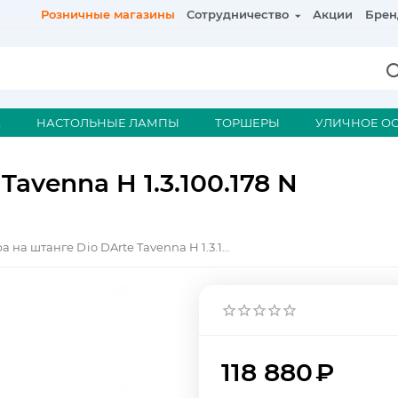
Розничные магазины
Сотрудничество
Акции
Брен
А
НАСТОЛЬНЫЕ ЛАМПЫ
ТОРШЕРЫ
УЛИЧНОЕ О
avenna H 1.3.100.178 N
Люстра на штанге Dio DArte Tavenna H 1.3.100.178 N
118 880
₽