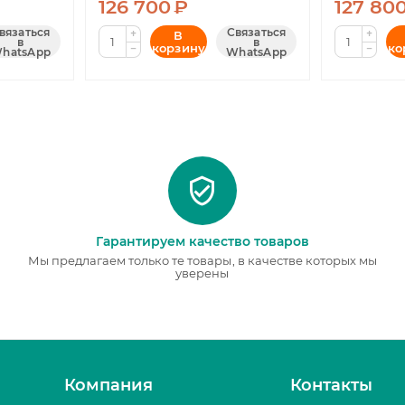
126 700
₽
127 80
вязаться
Связаться
+
+
В
в
в
корзину
ко
−
−
hatsApp
WhatsApp
Гарантируем качество товаров
Мы предлагаем только те товары, в качестве которых мы
уверены
Компания
Контакты