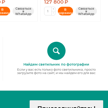
0
₽
127 800
₽
Связаться
Связаться
+
В
В
в
в
рзину
корзину
−
WhatsApp
WhatsApp
Найдем светильник по фотографии
Если у вас есть только фото светильника, просто
загрузите фото на сайт, и мы найдем его для вас