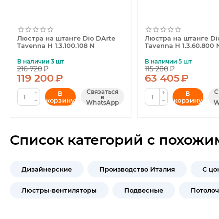
Люстра на штанге Dio DArte
Люстра на штанге Di
Tavenna H 1.3.100.108 N
Tavenna H 1.3.60.800 
В наличии 3 шт
В наличии 5 шт
216 720
₽
115 280
₽
119 200
₽
63 405
₽
Связаться
С
+
+
В
В
в
корзину
корзину
−
−
WhatsApp
W
Список категорий с похожи
Дизайнерские
Производство Италия
С цо
Люстры-вентиляторы
Подвесные
Потоло