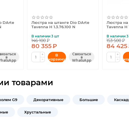
o DArte
Люстра на штанге Dio DArte
Люстра на 
N
Tavenna H 1.3.76.100 N
Tavenna H 1
В наличии 3 шт
В наличии 3
146 100
₽
153 500
₽
80 355
₽
84 425
вязаться
Связаться
+
+
В
в
в
корзину
ко
−
−
hatsApp
WhatsApp
ми товарами
колем G9
Декоративные
Большие
Каскад
чные
Хрустальные