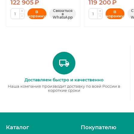
122 905
₽
119 200
₽
Связаться
С
+
+
В
В
в
корзину
корзину
−
−
WhatsApp
W
Доставляем быстро и качественно
Наша компания производит доставку по всей России в
короткие сроки
Каталог
Покупателю