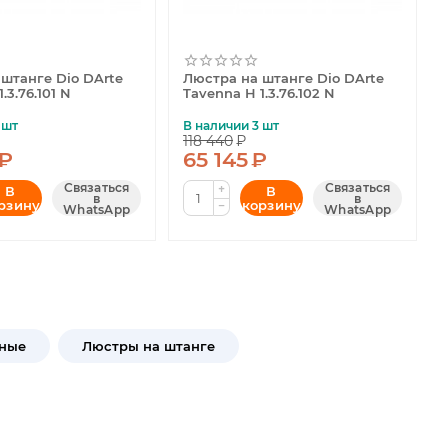
штанге Dio DArte
Люстра на штанге Dio DArte
.3.76.101 N
Tavenna H 1.3.76.102 N
 шт
В наличии 3 шт
118 440
₽
₽
65 145
₽
Связаться
Связаться
+
В
В
в
в
рзину
корзину
−
WhatsApp
WhatsApp
ные
Люстры на штанге