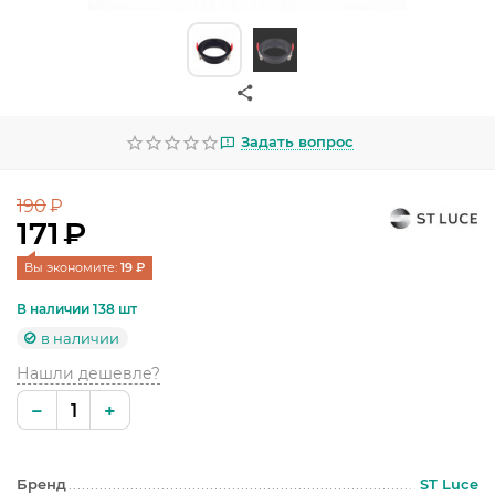
УЛИЧНОЕ ОСВЕЩЕНИЕ
ОФИСНОЕ ОСВЕЩЕНИЕ
СВЕТОДИОДНАЯ ПОДСВЕТКА
Задать вопрос
ЛАМПОЧКИ
190
ЭЛЕКТРОТОВАРЫ
₽
171
₽
КОМПЛЕКТУЮЩИЕ
Вы экономите: 
19
 ₽
ПРЕДМЕТЫ ИНТЕРЬЕРА
В наличии 138 шт
в наличии
НОВОГОДНИЕ ТОВАРЫ
Нашли дешевле?
−
+
Бренд
ST Luce