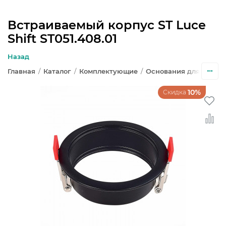
Встраиваемый корпус ST Luce
Shift ST051.408.01
ЛЮСТРЫ
Назад
СВЕТИЛЬНИКИ
Главная
/
Каталог
/
Комплектующие
/
Основания для свети
БРА И ПОДСВЕТКА
10%
Скидка
НАСТОЛЬНЫЕ ЛАМПЫ
ТОРШЕРЫ
СВЕТИЛЬНИКИ КАК В ИКЕА
ТРЕКОВЫЕ СИСТЕМЫ
СПОТЫ