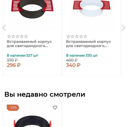
Встраиваемый корпус
Встраиваемый корпус
для светодиодного
для светодиодного
модуля ST Luce Shift
модуля ST Luce Shift
ST051.418.01
ST051.518.01
В наличии 527 шт
В наличии 330 шт
370
₽
400
₽
296
₽
340
₽
Вы недавно смотрели
10%